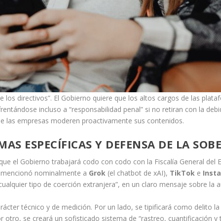
e los directivos”. El Gobierno quiere que los altos cargos de las pla
entándose incluso a “responsabilidad penal” si no retiran con la debid
que las empresas moderen proactivamente sus contenidos.
S ESPECÍFICAS Y DEFENSA DE LA SOBE
e el Gobierno trabajará codo con codo con la Fiscalía General del Est
nte mencionó nominalmente a
Grok
(el chatbot de xAI),
TikTok
e
Inst
cualquier tipo de coerción extranjera”, en un claro mensaje sobre la a
cter técnico y de medición. Por un lado, se tipificará como delito la
r otro, se creará un sofisticado sistema de “rastreo, cuantificación y