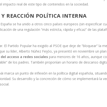
el impacto real de este tipo de contenidos en la sociedad.
 Y REACCIÓN POLÍTICA INTERNA
España se ha unido a otros cinco países europeos (sin especificar cuál
licación de una regulación “más estricta, rápida y eficaz” de las plat
rar. El Partido Popular ha exigido al PSOE que deje de “bloquear” la 
 que su líder, Alberto Núñez Feijóo, ya presentó en noviembre un pla
 del acceso a redes sociales
para menores de 16 años, aunque con 
able” de los padres. También proponían un horario de descanso digita
i marca un punto de inflexión en la política digital española, situand
ridad. Su desarrollo y la concreción de cómo se implementará la ver
social.