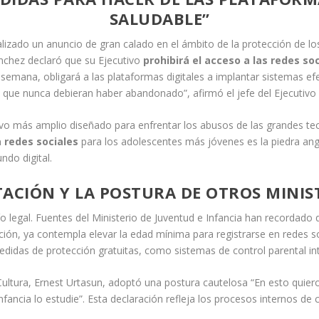
SALUDABLE”
alizado un anuncio de gran calado en el ámbito de la protección de l
nchez declaró que su Ejecutivo
prohibirá el acceso a las redes so
 semana, obligará a las plataformas digitales a implantar sistemas ef
a que nunca debieran haber abandonado”, afirmó el jefe del Ejecutivo a
vo más amplio diseñado para enfrentar los abusos de las grandes tec
a redes sociales
para los adolescentes más jóvenes es la piedra an
ndo digital.
ACIÓN Y LA POSTURA DE OTROS MINIS
o legal. Fuentes del Ministerio de Juventud e Infancia han recordado 
ción, ya contempla elevar la edad mínima para registrarse en redes so
 medidas de protección gratuitas, como sistemas de control parental in
de Cultura, Ernest Urtasun, adoptó una postura cautelosa “En esto qui
fancia lo estudie”. Esta declaración refleja los procesos internos de