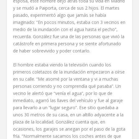
esposa, este hombre dejó atrás toda su vida en Madrid
y se mudó a Paiporta, cerca de sus 2 hijos. El martes
pasado, experimentó algo que jamás se había
imaginado: “En pocos minutos, estaba con 3 vecinos en
medio de la inundación con el agua hasta el pecho”,
recuerda. González fue una de las personas que vivió la
catástrofe en primera persona y se siente afortunado
de haber sobrevivido y poder contarlo.
El hombre estaba viendo la televisión cuando los
primeros coletazos de la inundación empezaron a oírse
en su calle. “Me asomé por la ventana y vi a muchas
personas corriendo y no comprendía qué pasaba”. Un
vecino le alertó que “venía el agua”, por lo que de
inmediato, agarró las llaves del vehículo y fue al garaje
para llevarlo a un “lugar seguro”. Ese sitio quedaba a
unos 30 metros de su casa, en un altillo adyacente a la
plaza de la localidad. González cuenta que, en
ocasiones, los garajes se anegan por el paso de la gota
fría. “Normalmente sacamos los coches antes de que