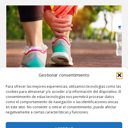
Gestionar consentimiento
CÓMO SE TRATA UN ESGUINCE DE GRADO 1
Para ofrecer las mejores experiencias, utilizamos tecnologías como las
EN EL TOBILLO
cookies para almacenar y/o acceder a la información del dispositivo. El
consentimiento de estas tecnologías nos permitirá procesar datos
por
migrandoaeuropa.com
|
Oct 24, 2022
|
Salud
|
0
como el comportamiento de navegación o las identificaciones únicas
La mayoría de los esguinces de grado 1 en el tobillo se
en este sitio. No consentir o retirar el consentimiento, puede afectar
curan solos, pero el tratamiento para...
negativamente a ciertas características y funciones.
LEER MÁS