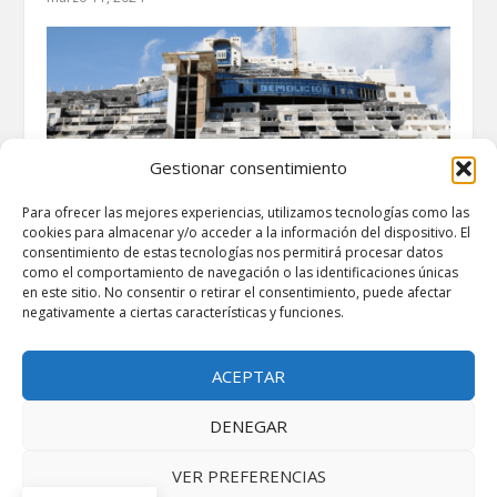
Gestionar consentimiento
Para ofrecer las mejores experiencias, utilizamos tecnologías como las
cookies para almacenar y/o acceder a la información del dispositivo. El
consentimiento de estas tecnologías nos permitirá procesar datos
como el comportamiento de navegación o las identificaciones únicas
en este sitio. No consentir o retirar el consentimiento, puede afectar
El Ejecutivo aprobará este martes la
negativamente a ciertas características y funciones.
expropiación y demolición del hotel El
Algarrobico, en Almería
febrero 11, 2025
ACEPTAR
DENEGAR
VER PREFERENCIAS