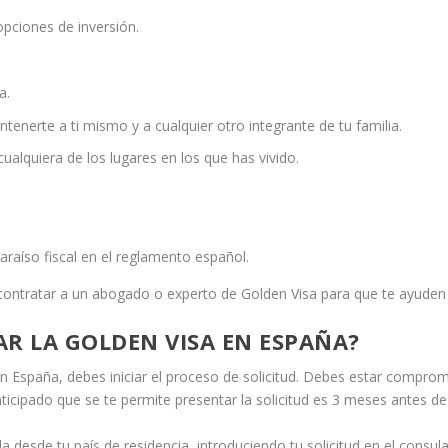
opciones de inversión.
a.
nerte a ti mismo y a cualquier otro integrante de tu familia.
alquiera de los lugares en los que has vivido.
.
araíso fiscal en el reglamento español.
ontratar a un abogado o experto de Golden Visa para que te ayuden y
R LA GOLDEN VISA EN ESPAÑA?
en España, debes iniciar el proceso de solicitud. Debes estar comprom
ticipado que se te permite presentar la solicitud es 3 meses antes de 
la desde tu país de residencia, introduciendo tu solicitud en el con