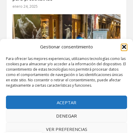
enero 24, 2025
Gestionar consentimiento
Para ofrecer las mejores experiencias, utilizamos tecnologías como las
cookies para almacenar y/o acceder a la información del dispositivo. El
consentimiento de estas tecnologías nos permitirá procesar datos
como el comportamiento de navegación o las identificaciones únicas
en este sitio. No consentir o retirar el consentimiento, puede afectar
negativamente a ciertas características y funciones.
Pamplona: Bares y restaurantes se preparan
para las fiestas de San Fermín
junio 13, 2023
ACEPTAR
DENEGAR
VER PREFERENCIAS