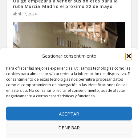
Ouigo empezará a vender sus boletos para la
ruta Murcia-Madrid el próximo 22 de mayo
abril 17, 2024
Gestionar consentimiento
Para ofrecer las mejores experiencias, utilizamos tecnologías como las
cookies para almacenar y/o acceder a la información del dispositivo. El
consentimiento de estas tecnologías nos permitirá procesar datos
como el comportamiento de navegación o las identificaciones únicas
en este sitio. No consentir o retirar el consentimiento, puede afectar
negativamente a ciertas características y funciones.
Crucero con destino a Tenerife rescata un
cayuco con 67 supervivientes y 4 cadáveres
junio 21, 2024
ACEPTAR
DENEGAR