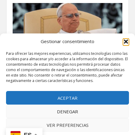
Gestionar consentimiento
Para ofrecer las mejores experiencias, utilizamos tecnologías como las
cookies para almacenar y/o acceder a la información del dispositivo. El
consentimiento de estas tecnologías nos permitirá procesar datos
como el comportamiento de navegación o las identificaciones únicas
en este sitio. No consentir o retirar el consentimiento, puede afectar
La visita del Papa León XIV a España ya tiene
negativamente a ciertas características y funciones.
fechas: recorrerá Madrid, Barcelona y Canarias
en junio de 2026
febrero 25, 2026
ACEPTAR
DENEGAR
VER PREFERENCIAS
ES