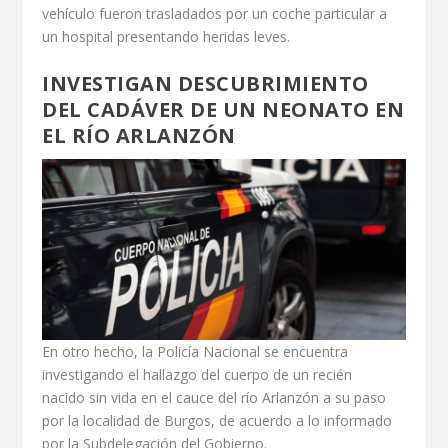
vehículo fueron trasladados por un coche particular a
un hospital presentando heridas leves.
I
NVESTIGAN DESCUBRIMIENTO
DEL CADÁVER DE UN NEONATO EN
EL RÍO ARLANZÓN
En otro hecho, la Policía Nacional se encuentra
investigando el hallazgo del cuerpo de un recién
nacido sin vida en el cauce del río Arlanzón a su paso
por la localidad de Burgos, de acuerdo a lo informado
por la Subdelegación del Gobierno.