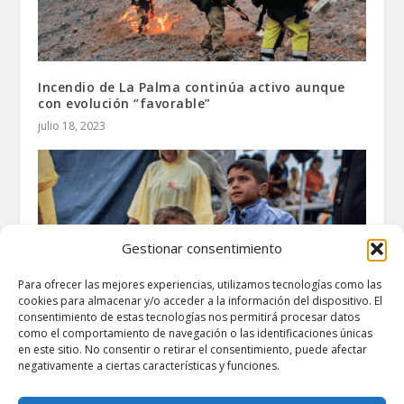
Incendio de La Palma continúa activo aunque
con evolución “favorable”
julio 18, 2023
Gestionar consentimiento
Para ofrecer las mejores experiencias, utilizamos tecnologías como las
cookies para almacenar y/o acceder a la información del dispositivo. El
consentimiento de estas tecnologías nos permitirá procesar datos
como el comportamiento de navegación o las identificaciones únicas
en este sitio. No consentir o retirar el consentimiento, puede afectar
negativamente a ciertas características y funciones.
En España más de 2,7 millones de menores viven
en riesgo de pobreza y exclusión social