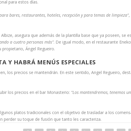
onal para estos días.
para bares, restaurantes, hoteles, recepción y para temas de limpieza”
,
 Albize, asegura que además de la plantilla base que ya poseen, se e
ando a cuatro personas más”
. De igual modo, en el restaurante Enek
u propietario, Ángel Regueiro.
TA Y HABRÁ MENÚS ESPECIALES
ben, los precios se mantendrán. En este sentido, Angel Regueiro, des
ubir los precios en el bar Monasterio:
“Los mantendremos, tenemos una 
gunos platos tradicionales con el objetivo de trasladar a los comensal
n perder su toque de fusión que tanto les caracteriza.