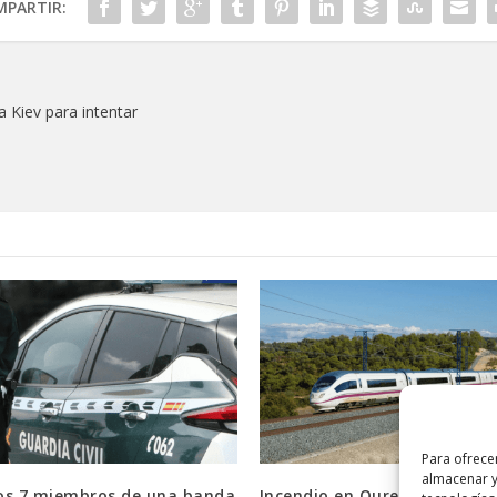
PARTIR:
a Kiev para intentar
Para ofrece
almacenar y
os 7 miembros de una banda
Incendio en Ourense corta e