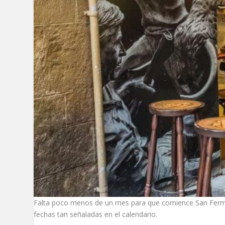
Falta poco menos de un mes para que comience San Fermí
fechas tan señaladas en el calendario.