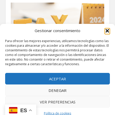
Gestionar consentimiento
Para ofrecer las mejores experiencias, utilizamos tecnologías como las
cookies para almacenar y/o acceder a la información del dispositivo. El
consentimiento de estas tecnologías nos permitirá procesar datos
como el comportamiento de navegación o las identificaciones únicas
en este sitio. No consentir o retirar el consentimiento, puede afectar
negativamente a ciertas características y funciones.
Declaración de la renta 2024: Cuándo hay que
hacerla y documentación necesaria
abril 14, 2025
ACEPTAR
DENEGAR
VER PREFERENCIAS
ES
Política de cookies