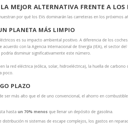
 LA MEJOR ALTERNATIVA FRENTE A LO
muestran por qué los EVs dominarán las carreteras en los próximos a
 UN PLANETA MÁS LIMPIO
éctricos es su impacto ambiental positivo. A diferencia de los coches
e acuerdo con la Agencia Internacional de Energía (IEA), el sector del
r podría disminuir significativamente este número.
 la red eléctrica (eólica, solar, hidroeléctrica), la huella de carbon
a poco.
RGO PLAZO
uede ser más alto que el de uno convencional, el ahorro en combustib
esta hasta
un 70% menos
que llenar un depósito de gasolina.
 de distribución ni sistemas de escape complejos, los gastos en repa