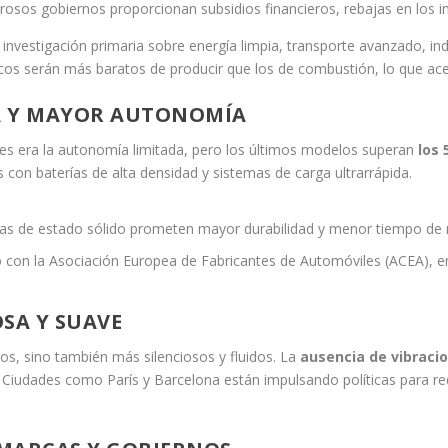
osos gobiernos proporcionan subsidios financieros, rebajas en los 
vestigación primaria sobre energía limpia, transporte avanzado, indu
icos serán más baratos de producir que los de combustión, lo que ac
A Y MAYOR AUTONOMÍA
res era la autonomía limitada, pero los últimos modelos superan
los
on baterías de alta densidad y sistemas de carga ultrarrápida.
las de estado sólido prometen mayor durabilidad y menor tiempo de 
 con la Asociación Europea de Fabricantes de Automóviles (ACEA), 
SA Y SUAVE
s, sino también más silenciosos y fluidos. La
ausencia de vibracio
Ciudades como París y Barcelona están impulsando políticas para red