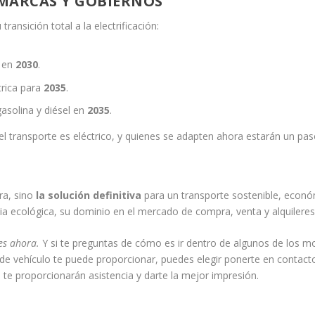
 MARCAS Y GOBIERNOS
ansición total a la electrificación:
n en
2030
.
trica para
2035
.
asolina y diésel en
2035
.
l transporte es eléctrico, y quienes se adapten ahora estarán un pas
ra, sino
la solución definitiva
para un transporte sostenible, econó
a ecológica, su dominio en el mercado de compra, venta y alquileres 
es ahora.
Y si te preguntas de cómo es ir dentro de algunos de los mo
 de vehículo te puede proporcionar, puedes elegir ponerte en contac
os te proporcionarán asistencia y darte la mejor impresión.