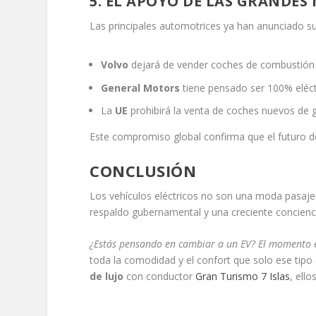
5. EL APOYO DE LAS GRANDES
Las principales automotrices ya han anunciado su tr
Volvo
dejará de vender coches de combustió
General Motors
tiene pensado ser 100% eléc
La
UE
prohibirá la venta de coches nuevos de g
Este compromiso global confirma que el futuro de
CONCLUSIÓN
Los vehículos eléctricos no son una moda pasaje
respaldo gubernamental y una creciente concienci
¿Estás pensando en cambiar a un EV? El momento 
toda la comodidad y el confort que solo ese tipo
de lujo
con conductor
Gran Turismo 7 Islas
, ell