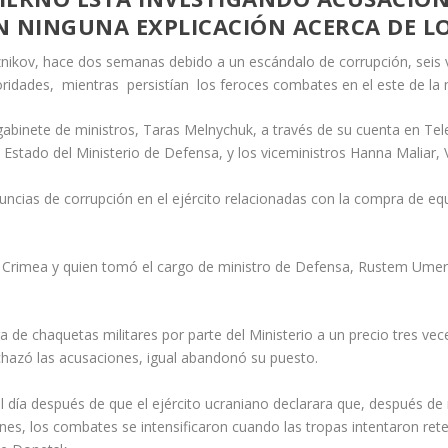
N NINGUNA EXPLICACIÓN ACERCA DE LO
Reznikov, hace dos semanas debido a un escándalo de corrupción, seis
ridades, mientras persistían los feroces combates en el este de la 
binete de ministros, Taras Melnychuk, a través de su cuenta en Tele
Estado del Ministerio de Defensa, y los viceministros Hanna Maliar, 
uncias de corrupción en el ejército relacionadas con la compra de eq
e Crimea y quien tomó el cargo de ministro de Defensa, Rustem Umer
de chaquetas militares por parte del Ministerio a un precio tres vec
chazó las acusaciones, igual abandonó su puesto.
 día después de que el ejército ucraniano declarara que, después d
 lunes, los combates se intensificaron cuando las tropas intentaron ret