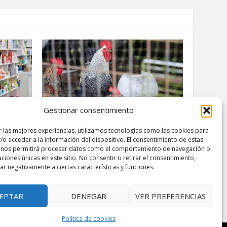
Gestionar consentimiento
r las mejores experiencias, utilizamos tecnologías como las cookies para
amentos:
Alerta por Gripe Aviar: La EFSA
/o acceder a la información del dispositivo. El consentimiento de estas
a Europa
Recomienda el Confinamiento de
 nos permitirá procesar datos como el comportamiento de navegación o
Aves de Corral en España y Europa
caciones únicas en este sitio. No consentir o retirar el consentimiento,
r negativamente a ciertas características y funciones.
noviembre 24, 2025
EPTAR
DENEGAR
VER PREFERENCIAS
Política de cookies