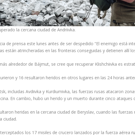
uperado la cercana ciudad de Andriivka.
ncia de prensa este lunes antes de ser despedido “El enemigo está in
pas están atrincheradas en las fronteras conseguidas y detienen allí l
ás alrededor de Bájmut, se cree que recuperar Klishchiivka es estrat
 murieron y 16 resultaron heridos en otros lugares en las 24 horas ante
sk, incluidas Avdiivka y Kurdiumivka, las fuerzas rusas atacaron zon
icina. En cambio, hubo un herido y un muerto durante cinco ataques de 
ultaron heridas en la cercana ciudad de Beryslav, cuando las fuerzas r
a ciudad.
terceptados los 17 misiles de crucero lanzados por la fuerza aérea ru