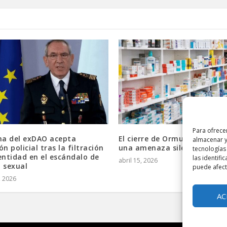
Para ofrece
ma del exDAO acepta
El cierre de Ormuz y medic
almacenar y
ón policial tras la filtración
una amenaza silenciosa par
tecnologías
entidad en el escándalo de
las identifi
abril 15, 2026
 sexual
puede afecta
, 2026
AC