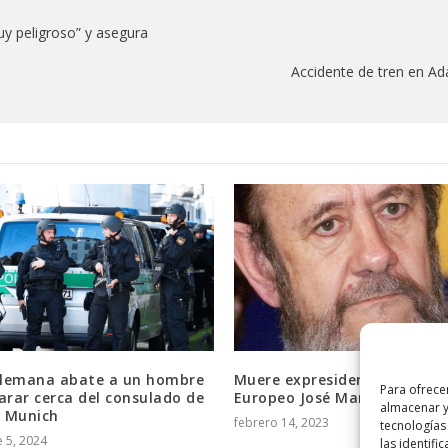
uy peligroso” y asegura
Accidente de tren en Ada
 alemana abate a un hombre
Muere expresidente del Par
Para ofrece
arar cerca del consulado de
Europeo José María Gil-Robl
almacenar y
n Munich
febrero 14, 2023
tecnologías
 5, 2024
las identifi