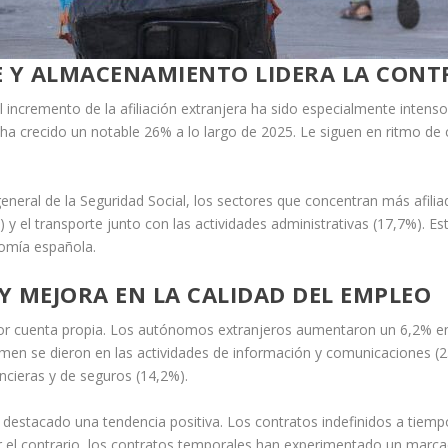
E Y ALMACENAMIENTO LIDERA LA CON
 incremento de la afiliación extranjera ha sido especialmente intens
ha crecido un notable 26% a lo largo de 2025. Le siguen en ritmo de 
neral de la Seguridad Social, los sectores que concentran más afilia
2%) y el transporte junto con las actividades administrativas (17,7%).
nomía española.
MEJORA EN LA CALIDAD DEL EMPLEO
or cuenta propia. Los autónomos extranjeros aumentaron un 6,2% en 
en se dieron en las actividades de información y comunicaciones (25
ancieras y de seguros (14,2%).
a destacado una tendencia positiva. Los contratos indefinidos a tiem
r el contrario, los contratos temporales han experimentado un marca