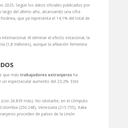
ño 2025. Según los datos oficiales publicados por
 largo del último año, alcanzando una cifra
 foránea, que ya representa el 14,1% del total de
nternacional. Al eliminar el efecto estacional, la
a (1,8 millones), aunque la afiliación femenina
ADOS
aís que más
trabajadores extranjeros
ha
e un espectacular aumento del 23,2%. Este
 (con 26.839 más). No obstante, en el cómputo
olombia (250.248), Venezuela (215.735), Italia
xtranjeros proceden de países de la Unión