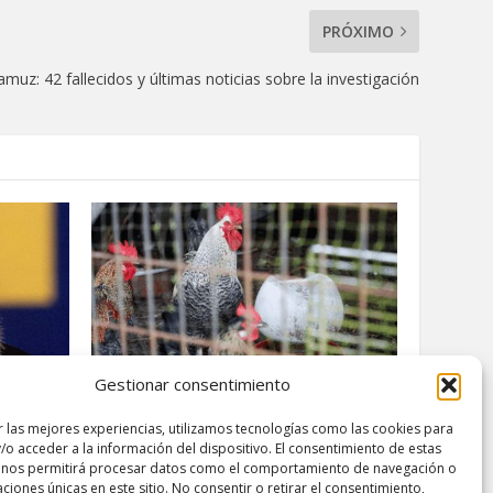
PRÓXIMO
muz: 42 fallecidos y últimas noticias sobre la investigación
Gestionar consentimiento
lamento
Alerta por Gripe Aviar: La EFSA
r las mejores experiencias, utilizamos tecnologías como las cookies para
es
Recomienda el Confinamiento de
/o acceder a la información del dispositivo. El consentimiento de estas
Aves de Corral en España y Europa
 nos permitirá procesar datos como el comportamiento de navegación o
noviembre 24, 2025
caciones únicas en este sitio. No consentir o retirar el consentimiento,