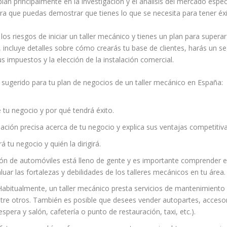
lan principalmente en la investigación y el análisis del mercado específ
ra que puedas demostrar que tienes lo que se necesita para tener éxit
s riesgos de iniciar un taller mecánico y tienes un plan para superar
 incluye detalles sobre cómo crearás tu base de clientes, harás un s
tus impuestos y la elección de la instalación comercial.
ugerido para tu plan de negocios de un taller mecánico en España:
 tu negocio y por qué tendrá éxito.
ción precisa acerca de tu negocio y explica sus ventajas competitiva
 tu negocio y quién la dirigirá.
n de automóviles está lleno de gente y es importante comprender el 
luar las fortalezas y debilidades de los talleres mecánicos en tu área.
Habitualmente, un taller mecánico presta servicios de mantenimiento
 entre otros. También es posible que desees vender autopartes, acces
spera y salón, cafetería o punto de restauración, taxi, etc.).