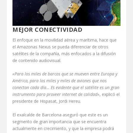
MEJOR CONECTIVIDAD
El enfoque en la movilidad aérea y marítima, hace que
el Amazonas Nexus se pueda diferenciar de otros
satélites de la compañía, más enfocados a la difusión
de contenido audiovisual.
«Para los miles de barcos que se mueven entre Europa y
América, para los miles y miles de aviones que nos
conectan cada día… Es evidente que el satélite es un gran
instrumento para proveer internet de calidad»
, explicó el
presidente de Hispasat, Jordi Hereu.
El exalcalde de Barcelona aseguró que este es un
segmento de gran importancia que se encuentra
actualmente en crecimiento, y que la empresa podrá