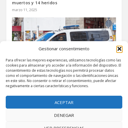
muertos y 14 heridos
marzo 11, 2025
Gestionar consentimiento
Para ofrecer las mejores experiencias, utilizamos tecnologías como las
cookies para almacenar y/o acceder a la información del dispositivo. El
consentimiento de estas tecnologías nos permitirá procesar datos
como el comportamiento de navegación o las identificaciones únicas
en este sitio. No consentir o retirar el consentimiento, puede afectar
negativamente a ciertas características y funciones.
Detienen a menor de 16 años por asesinar a un
taxista en Alcalá de Henares, Madrid
octubre 17, 2024
ACEPTAR
DENEGAR
VER PREFERENCIAS