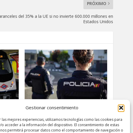
PRÓXIMO
anceles del 35% a la UE si no invierte 600.000 millones en
Estados Unidos
Gestionar consentimiento
 reabre
Desmantelada red criminal liderada
y
desde Marbella que introducía
cocaína en Europa
r las mejores experiencias, utilizamos tecnologías como las cookies para
/o acceder a la información del dispositivo. El consentimiento de estas
febrero 16, 2024
 nos permitirá procesar datos como el comportamiento de navegación o