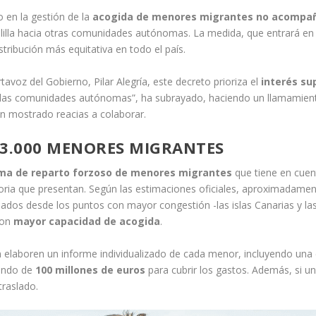
 en la gestión de la
acogida de menores migrantes no acompa
lilla hacia otras comunidades autónomas. La medida, que entrará en v
stribución más equitativa en todo el país.
avoz del Gobierno, Pilar Alegría, este decreto prioriza el
interés su
s las comunidades autónomas”, ha subrayado, haciendo un llamamient
an mostrado reacias a colaborar.
 3.000 MENORES MIGRANTES
ma de reparto forzoso de menores migrantes
que tiene en cuen
atoria que presentan. Según las estimaciones oficiales, aproximadame
ados desde los puntos con mayor congestión -las islas Canarias y la
con
mayor capacidad de acogida
.
 elaboren un informe individualizado de cada menor, incluyendo una e
fondo de
100 millones de euros
para cubrir los gastos. Además, si u
traslado.