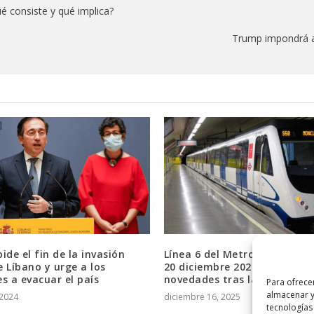
é consiste y qué implica?
Trump impondrá ar
ide el fin de la invasión
Línea 6 del Metro de Madrid
de Líbano y urge a los
20 diciembre 2025: horarios 
s a evacuar el país
novedades tras las obras
Para ofrece
almacenar y
 2024
diciembre 16, 2025
tecnologías