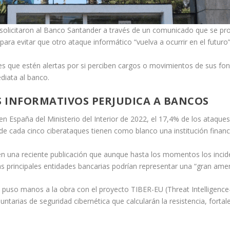
olicitaron al Banco Santander a través de un comunicado que se prot
ara evitar que otro ataque informático “vuelva a ocurrir en el futuro”
es que estén alertas por si perciben cargos o movimientos de sus fo
diata al banco.
 INFORMATIVOS PERJUDICA A BANCOS
n España del Ministerio del Interior de 2022, el 17,4% de los ataque
 de cada cinco ciberataques tienen como blanco una institución financ
n una reciente publicación que aunque hasta los momentos los incide
las principales entidades bancarias podrían representar una “gran ame
uso manos a la obra con el proyecto TIBER-EU (Threat Intelligence-
ntarias de seguridad cibernética que calcularán la resistencia, fortal